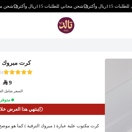
ريال وأكثر
شحن مجاني للطلبات 115ريال وأكثر
شحن مجاني للطلب
تالد
كرت مبروك ال
(6 تقييمات)
9
السعر شامل الض
متوفر
ينتهي هذا العرض خلا
كرت مكتوب علية عبارة ( مبروك الترقية ) كما هو موضح