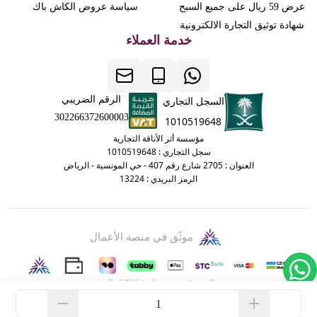
عرض 59 ريال على جميع السبح
سياسة عروض الكاش باك
شهادة توثيق التجارة الالكترونية
خدمة العملاء
الرقم الضريبي
السجل التجاري
302266372600003
1010519648
مؤسسة أثر الأناقة التجارية
سجل التجاري : 1010519648
العنوان : 2705 شارع رقم 407 - حي المونسية - الرياض
الرمز البريدي : 13224
موثّق في منصة الأعمال
الحقوق محفوظة | 2026
تالد