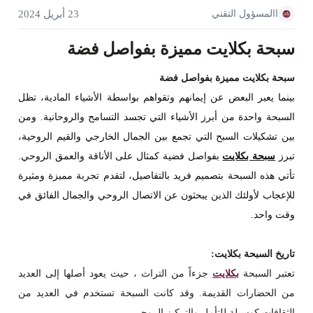
االمسؤول التقني
23 أبريل 2024
سبحة بكلايت مميزة بفواصل فضة
سبحة بكلايت مميزة بفواصل فضة
بينما يعبر البعض عن إيمانهم وتقواهم بواسطة الأشياء المادية، تظل
السبحة واحدة من أبرز الأشياء التي تجسد التسامح والروحانية. ومن
بين تشكيلات السبح التي تجمع بين الجمال الخارجي والقيم الروحية،
تبرز
سبحة بكلايت
بفواصل فضية كمثال على الأناقة والعمق الروحي.
تأتي هذه السبحة بتصميم فريد بالتفاصيل، لتقدم تجربة مميزة ومثيرة
للإعجاب لأولئك الذين يبحثون عن الاتصال الروحي والجمال الفائق في
وقت واحد.
تاريخ السبحة بكلايت:
تعتبر السبحة
بكلايت
جزءاً من التراث ، حيث يعود أصلها إلى العديد
من الحضارات القديمة. وقد كانت السبحة تستخدم في العديد من
الثقافات كوسيلة للتأمل والتركيز الروحي.