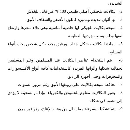
الشديدة.
2- بكالايت بلجيكي أصلي طبيعي 100 % غير قابل للخدش
3- لها ألوان عديدة ومميزة كاللون الأصفر والشفاف الأنيق.
4- سبحة بكلايت بلجيكي لها خاصية أساسية وهي غلاء سعرها وارتفاع
ثمنها وذلك بسبب جودتها العظيمة.
5- لمادة البكالايت شكل جذاب ورقيق يجذب كل شخص يحب أنواع
المسابح.
6- يتم استخدام عناصر البكلايت عند المسلمين وغير المسلمين
لجمالية شكلها وألوانها الفريدة كاستخدامات كافة أنواع الاكسسوارات
والمجوهرات وحتى أجهزة الراديو.
7- تحافظ سبحة بكالايت على رونقها الأنيق رغم مرور السنوات.
8- يعتبر البكالايت مقاوم للحموض والكهرباء، وإذا تم تسخينه لا يؤدي
إلى تشوه في شكله.
9- يتم تشكيله بسرعة مما يقلل من وقت الإنتاج، وهو غير مرن.