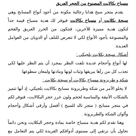
مسباح بكالايت المصنوع من الحجر العريق
يقدم متجر سبح هدايا رجالية مكونة من أجود أنواع المسابح وهي
سبحة بكلايت
أو
مسباح بكالايت
فيوفر لك هدية مسباح قيمة جداً
لتكون هدية مميزة للآخرين، فتتكون من الخرز العريق والفخم
والمصنوعة بأجود الأنواع لكي لا تتعرض للتلف أو الذوبان من العوامل
العديدة.
أشكال سبحة بكلايت بلجيكي :
لها أنواع وأحجام عديدة تلفت النظر بمجرد أن يتم النظر عليها لكي
تجذب كل من رآها ببريقها وثبات لونها ومادتها ولمعان سطوعها.
شكة و طربزونة مسباح بكالايت أو سبحة بكلايت :
لا يخلو الأمر من شكة وطربزونة مسابح بكالايت بلجيكي، إذ أنها تتميز
بالشكات الأنيقة والمناسبة لحجم ولون خرز حجر البكالايت، فنوفر لكم
في متجر مسابح ( متجر تالد للسبح ) أفضل وأرقى أشكال وأحجام
وألوان الشكة والطربزونة .
وهنا نقدم لكم هدية مسباح خاصة بمادة وحجر البكلايت ونحن دائماً
نحاول بأن نرتقي إلى مستوى أذواقكم الفريدة لكي يتم التعامل مع