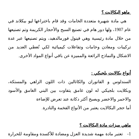
ماهو البكالايت ؟
هي مادة شهيرة متعددة الخامات وقد قام باختراعها ليو بيكلاند في
عام 1907، ولها دور هام في تصنيع السبح والأحجار الكريمة وتم تصنيعها
من خلال مادة رئيسية وهي فينول فورمالدهيد، ويتم تصنيعها عبر عدة
تركيبات ومعادن وخامات وتفاعلات كيميائية لكي تُعطي العديد من
الاشكال والنماذج الرائعة والمميزة عن باقي أنواع المواد الأخرى.
أنواع بكالايت بلجيكي :
السندلوس و الفاتوران والكاتالين ذات اللون الزاهي والمستكة،
وبكلايت بلجيكي له لون غامق يتفاوت بين البني الغامق والأسود
والاحمر والاخضر ويصبح أكثر دكانة عند تعرض للإضاءة
أما حجر البكالايت يعتبر من الأنواع الفخمة والنادرة.
ماهي ميزات مادة البكالايت ؟
1- تعتبر مادة مهمة شديدة العزل ومضادة للأكسدة ومقاومة للحرارة